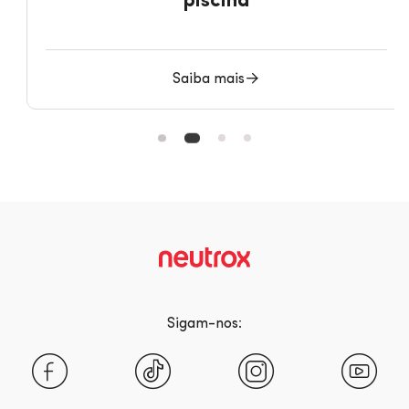
piscina
Saiba mais
Sigam-nos:
Facebook
Tiktok
Instagra
Yo