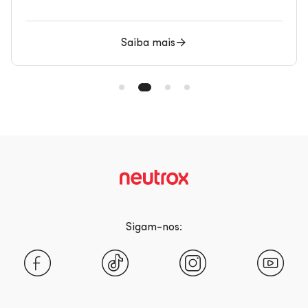
Saiba mais
Sigam-nos:
Facebook
Tiktok
Instagra
Yo